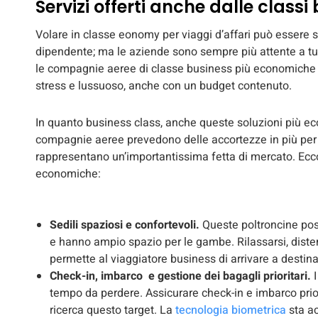
Servizi offerti anche dalle clas
Volare in classe eonomy per viaggi d’affari può essere 
dipendente; ma le aziende sono sempre più attente a tut
le compagnie aeree di classe business più economiche è
stress e lussuoso, anche con un budget contenuto.
In quanto business class, anche queste soluzioni più e
compagnie aeree prevedono delle accortezze in più per 
rappresentano un’importantissima fetta di mercato. Ecco i
economiche:
Sedili spaziosi e confortevoli.
Queste poltroncine pos
e hanno ampio spazio per le gambe. Rilassarsi, disten
permette al viaggiatore business di arrivare a destina
Check-in, imbarco e gestione dei bagagli prioritari.
I
tempo da perdere. Assicurare check-in e imbarco priori
ricerca questo target. La
tecnologia biometrica
sta ac