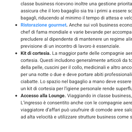
classe business ricevono inoltre una gestione priorita
assicura che il loro bagaglio sia tra i primi a essere s
bagagli, riducendo al minimo il tempo di attesa e velo
Ristorazione gourmet
.
Anche sui voli business econom
chef di fama mondiale e varie bevande per accompagn
precludere al dipendente di mantenere un regime alime
previsione di un incontro di lavoro è essenziale.
Kit di cortesia.
La maggior parte delle compagnie aere
cortesia. Questi includono generalmente articoli da to
della pelle, cuscini per il collo, medicinali e altro an
per una notte o due e deve portare abiti professiona
ciabatte. Lo spazio nel bagaglio a mano deve essere 
un kit di cortesia per l’igiene personale rende super
Accesso alla Lounge.
Viaggiando in classe business,
L’ingresso è consentito anche con le compagnie aere
viaggiatore d’affari può usufruire di comode aree salo
ad alta velocità e utilizzare strutture business come s