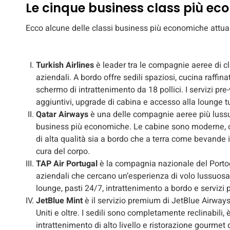
Le cinque business class più eco
Ecco alcune delle classi business più economiche attu
Turkish Airlines
è leader tra le compagnie aeree di c
aziendali. A bordo offre sedili spaziosi, cucina raffina
schermo di intrattenimento da 18 pollici. I servizi pr
aggiuntivi, upgrade di cabina e accesso alla lounge t
Qatar Airways
è una delle compagnie aeree più lussu
business più economiche. Le cabine sono moderne, ci 
di alta qualità sia a bordo che a terra come bevande il
cura del corpo.
TAP Air Portugal
è la compagnia nazionale del Portoga
aziendali che cercano un’esperienza di volo lussuosa
lounge, pasti 24/7, intrattenimento a bordo e servizi 
JetBlue Mint
è il servizio premium di JetBlue Airways 
Uniti e oltre. I sedili sono completamente reclinabili,
intrattenimento di alto livello e ristorazione gourmet d