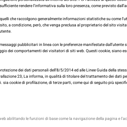
 sufficiente rendere l’informativa sulla loro presenza, come previsto dall’
 quelli che raccolgono generalmente informazioni statistiche su come l’uten
to, a condizione, però, che venga preclusa al proprietario del sito visitato
’utente.
 messaggi pubblicitari in linea con le preferenze manifestate dall’utente st
ggio dei comportamenti dei visitatori di siti web. Questi cookie, siano e
rotezione dei dati personali dell’8/5/2014 ed alle Linee Guida della st
llazione 23, La informa, in qualità di titolare del trattamento dei dati per
rti. sia cookie di profilazione, di terze parti, come qui di seguito più speci
web abilitando le funzioni di base come la navigazione della pagina e l’ac