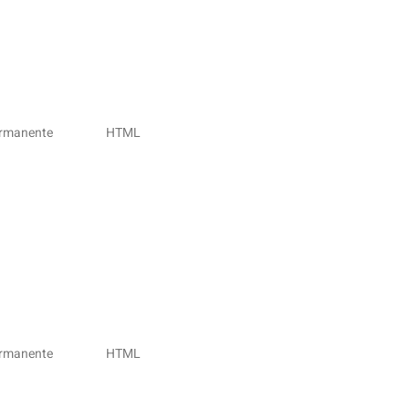
rmanente
HTML
rmanente
HTML