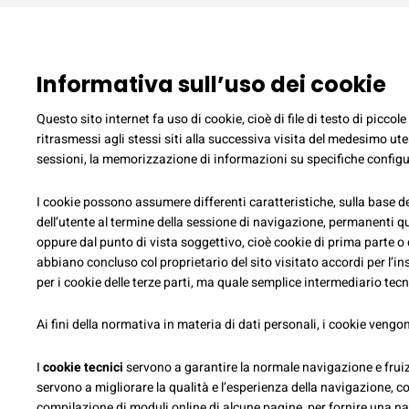
Informativa sull’uso dei cookie
Questo sito internet fa uso di cookie, cioè di file di testo di piccol
ritrasmessi agli stessi siti alla successiva visita del medesimo ute
sessioni, la memorizzazione di informazioni su specifiche configu
I cookie possono assumere differenti caratteristiche, sulla base 
dell’utente al termine della sessione di navigazione, permanenti 
oppure dal punto di vista soggettivo, cioè cookie di prima parte o co
abbiano concluso col proprietario del sito visitato accordi per l’ins
per i cookie delle terze parti, ma quale semplice intermediario tecni
Ai fini della normativa in materia di dati personali, i cookie ven
I
cookie tecnici
servono a garantire la normale navigazione e fruiz
servono a migliorare la qualità e l’esperienza della navigazione, come
compilazione di moduli online di alcune pagine, per fornire una nav