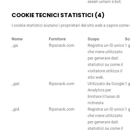
esseri umani e bot.
COOKIE TECNICI STATISTICI (4)
I cookie statistici aiutano i proprietari del sito web a capire com
Nome
Fornitore
Scopo
Sc
_ga
flipsnack.com
Registra un ID unico
1 
che viene utilizzato
per generare dati
statistici su come il
visitatore utilizza il
sito web.
_gat
flipsnack.com
Utilizzato da Google
1 
Analytics per
limitare il tasso di
richiesta
_gid
flipsnack.com
Registra un ID unico
1 
che viene utilizzato
per generare dati
statistici su come il