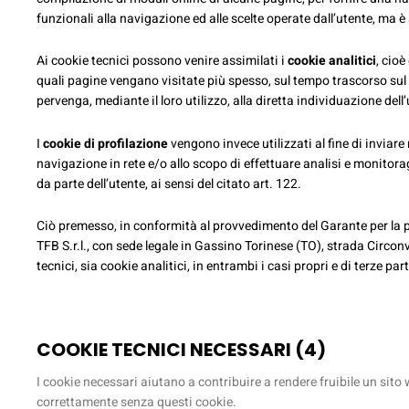
funzionali alla navigazione ed alle scelte operate dall’utente, ma è
Ai cookie tecnici possono venire assimilati i
cookie analitici
, cioè
quali pagine vengano visitate più spesso, sul tempo trascorso sul si
pervenga, mediante il loro utilizzo, alla diretta individuazione dell
I
cookie di profilazione
vengono invece utilizzati al fine di inviare
navigazione in rete e/o allo scopo di effettuare analisi e monitora
da parte dell’utente, ai sensi del citato art. 122.
Ciò premesso, in conformità al provvedimento del Garante per la p
TFB S.r.l., con sede legale in Gassino Torinese (TO), strada Circonva
tecnici, sia cookie analitici, in entrambi i casi propri e di terze pa
COOKIE TECNICI NECESSARI (4)
I cookie necessari aiutano a contribuire a rendere fruibile un sito 
correttamente senza questi cookie.