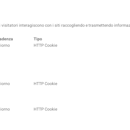
e i visitatori interagiscono con i siti raccogliendo e trasmettendo inform
adenza
Tipo
giorno
HTTP Cookie
giorno
HTTP Cookie
giorno
HTTP Cookie