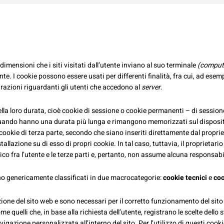
e dimensioni che i siti visitati dall’utente inviano al suo terminale
(compute
nte. I cookie possono essere usati per differenti finalità, fra cui, ad ese
razioni riguardanti gli utenti che accedono al
server
.
della loro durata, cioè cookie di sessione o cookie permanenti – di ses
quando hanno una durata più lunga e rimangono memorizzati sul dispositiv
okie di terza parte, secondo che siano inseriti direttamente dal proprietar
tallazione su di esso di propri cookie. In tal caso, tuttavia, il proprietar
co fra l’utente e le terze parti e, pertanto, non assume alcuna responsabilit
gono genericamente classificati in due macrocategorie:
cookie tecnici
e
coo
ione del sito web e sono necessari per il corretto funzionamento del sito
 quelli che, in base alla richiesta dell’utente, registrano le scelte dello 
igazione personalizzata all’interno del sito. Per l’utilizzo di questi cook