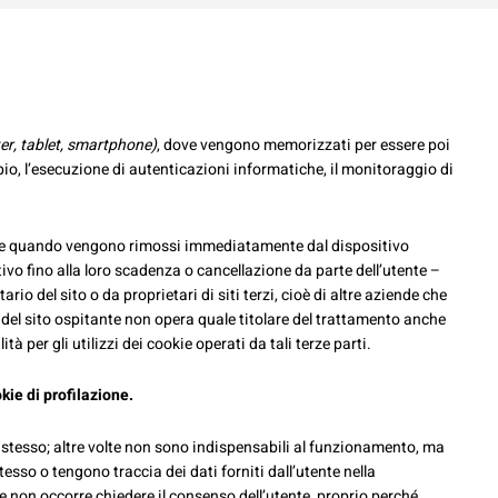
r, tablet, smartphone)
, dove vengono memorizzati per essere poi
mpio, l’esecuzione di autenticazioni informatiche, il monitoraggio di
sione quando vengono rimossi immediatamente dal dispositivo
o fino alla loro scadenza o cancellazione da parte dell’utente –
io del sito o da proprietari di siti terzi, cioè di altre aziende che
io del sito ospitante non opera quale titolare del trattamento anche
à per gli utilizzi dei cookie operati da tali terze parti.
kie di profilazione.
 stesso; altre volte non sono indispensabili al funzionamento, ma
stesso o tengono traccia dei dati forniti dall’utente nella
ie non occorre chiedere il consenso dell’utente, proprio perché