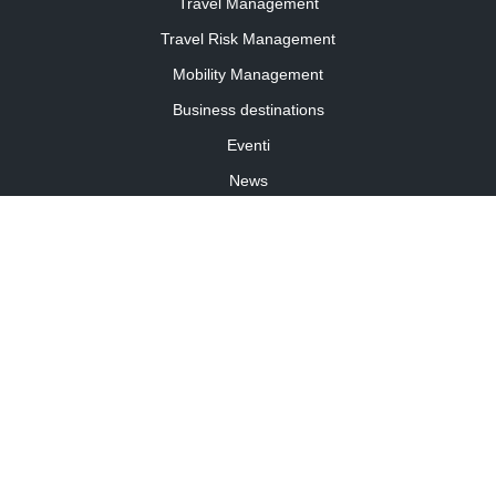
Travel Management
Travel Risk Management
Mobility Management
Business destinations
Eventi
News
Travel Curiosity
Media Partnership
Informativa cookies
Informativa privacy
Linee guida della community