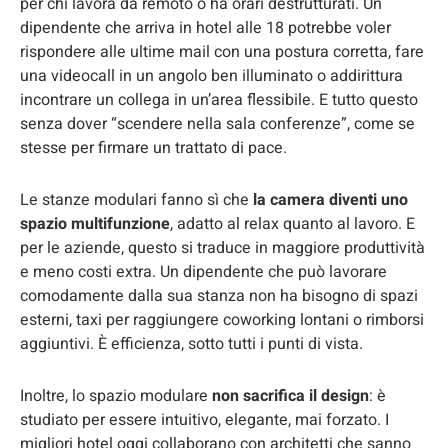
per chi lavora da remoto o ha orari destrutturati. Un
dipendente che arriva in hotel alle 18 potrebbe voler
rispondere alle ultime mail con una postura corretta, fare
una videocall in un angolo ben illuminato o addirittura
incontrare un collega in un’area flessibile. E tutto questo
senza dover “scendere nella sala conferenze”, come se
stesse per firmare un trattato di pace.
Le stanze modulari fanno sì che
la camera diventi uno
spazio multifunzione
, adatto al relax quanto al lavoro. E
per le aziende, questo si traduce in maggiore produttività
e meno costi extra. Un dipendente che può lavorare
comodamente dalla sua stanza non ha bisogno di spazi
esterni, taxi per raggiungere coworking lontani o rimborsi
aggiuntivi. È efficienza, sotto tutti i punti di vista.
Inoltre, lo spazio modulare
non sacrifica il design
: è
studiato per essere intuitivo, elegante, mai forzato. I
migliori hotel oggi collaborano con architetti che sanno