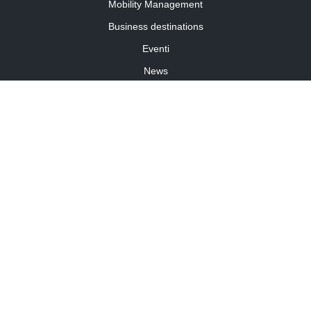
Mobility Management
Business destinations
Eventi
News
Travel Curiosity
Media Partnership
Informativa cookies
Informativa privacy
Linee guida della community
©2026 Travelforbusiness.it – TFB SRL – P.I. 11701860014 – travelforbusiness.it
Travel for business è un periodico registrato presso il Tribunale di Torino R.G. n. 7737/2017
Capitale Sociale: 10.000,00 € – REA Torino: 1234375