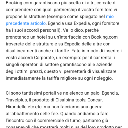
Booking.com garantiscano più scelta di altri, cercate di
comprendere con quali partnership il vostro fornitore vi
propone le strutture (esempio come spiegato nel
mio
precedente articolo
, Egencia usa Expedia, ogni fornitore
ha i suoi accordi personali). Ve lo dico, perché
prenotando un hotel su un’interfaccia con Booking.com
troverete delle strutture e su Expedia delle altre con
disallineamenti anche di tariffe. Fate in modo di inserire i
vostri accordi Corporate, un esempio: per il car rental i
singoli operatori di settore garantiscono alle aziende
degli ottimi prezzi, questo vi permetterà di visualizzare
immediatamente la tariffa migliore su ogni noleggio.
Ci sono tantissimi portali ve ne elenco un paio: Egencia,
Travelplus, il prodotto di Cisalpina tools, Concur,
Hirondelle etc etc..ma non facciamo una guerra
all’abbattimento delle fee. Quando andiamo a fare
l’incontro con il commerciale di turno, partiamo già
consapevoli che mostrerà molti plus del loro prodotto per