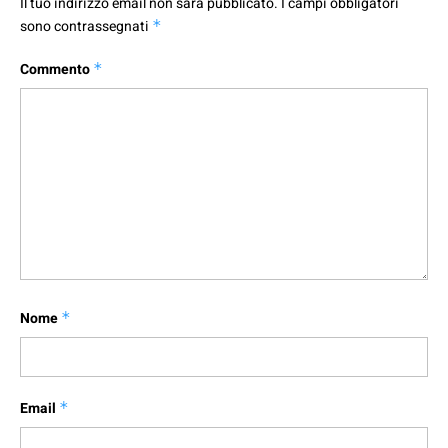
Il tuo indirizzo email non sarà pubblicato.
I campi obbligatori
sono contrassegnati
*
Commento
*
Nome
*
Email
*