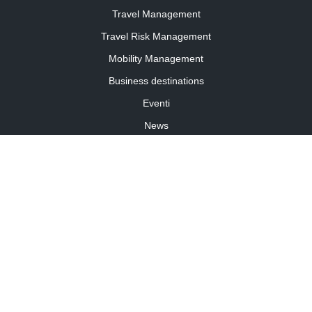
Travel Management
Travel Risk Management
Mobility Management
Business destinations
Eventi
News
Travel Curiosity
Media Partnership
Informativa cookies
Informativa privacy
Linee guida della community