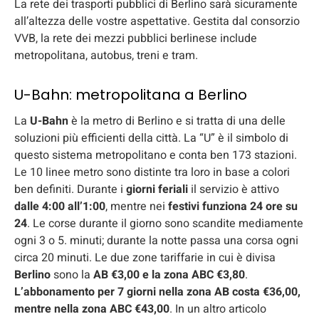
La rete dei trasporti pubblici di Berlino sarà sicuramente
all’altezza delle vostre aspettative. Gestita dal consorzio
VVB, la rete dei mezzi pubblici berlinese include
metropolitana, autobus, treni e tram.
U-Bahn: metropolitana a Berlino
La
U-Bahn
è la metro di Berlino e si tratta di una delle
soluzioni più efficienti della città. La “U” è il simbolo di
questo sistema metropolitano e conta ben 173 stazioni.
Le 10 linee metro sono distinte tra loro in base a colori
ben definiti. Durante i
giorni feriali
il servizio è attivo
dalle 4:00 all’1:00
, mentre nei
festivi
funziona 24 ore su
24
. Le corse durante il giorno sono scandite mediamente
ogni 3 o 5. minuti; durante la notte passa una corsa ogni
circa 20 minuti. Le due zone tariffarie in cui è divisa
Berlino
sono la
AB €3,00 e la zona ABC €3,80
.
L’abbonamento per 7 giorni nella zona AB costa €36,00,
mentre nella zona ABC €43,00
. In un altro articolo