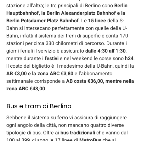
stazione all’altra; le tre principali di Berlino sono
Berlin
Hauptbahnhof, la Berlin Alexanderplatz Bahnhof e la
Berlin Potsdamer Platz Bahnhof
. Le
15 linee
della S-
Bahn si intersecano perfettamente con quelle della U-
Bahn, infatti il sistema dei treni di superficie conta 170
stazioni per circa 330 chilometri di percorso. Durante i
giorni feriali il servizio è assicurato
dalle 4:30 all’1:30
,
mentre durante i
festivi
e nel weekend le corse sono
h24
.
Il costo del biglietto è il medesimo della U-Bahn, quindi la
AB €3,00 e la zona ABC €3,80
e l’abbonamento
settimanale corrisponde a
AB costa €36,00, mentre nella
zona ABC €43,00
.
Bus e tram di Berlino
Sebbene il sistema su ferro vi assicura di raggiungere
ogni angolo della città, non mancano quattro diverse
tipologie di bus. Oltre ai
bus tradizionali
che vanno dal
100 al 399, ci sono le 17 linee di
MetroBus
che si