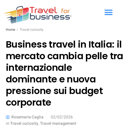
Home
Travel curiosity
Business travel in Italia: il
mercato cambia pelle tra
internazionale
dominante e nuova
pressione sui budget
corporate
Rosemarie Caglia
02/02/2026
in
Travel curiosity
,
Travel management