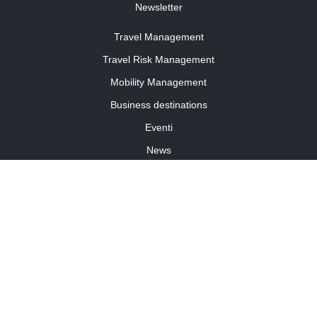
Newsletter
Travel Management
Travel Risk Management
Mobility Management
Business destinations
Eventi
News
Travel Curiosity
Media Partnership
Informativa cookies
Informativa privacy
Linee guida della community