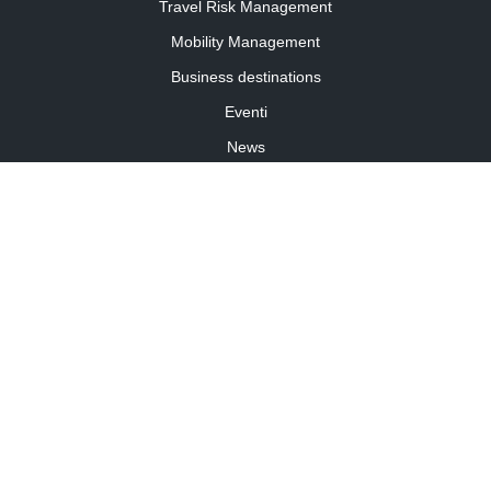
Travel Risk Management
Mobility Management
Business destinations
Eventi
News
Travel Curiosity
Media Partnership
Informativa cookies
Informativa privacy
Linee guida della community
©2026 Travelforbusiness.it – TFB SRL – P.I. 11701860014 – travelforbusiness.it