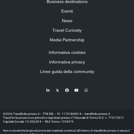
Business destinations
Eventi
News
Travel Curiosity
Media Partnership
Informativa cookies
Informativa privacy
Linee guida della community
©2026 Travelforbusiness.it – TFB SRL – P.I. 11701860014 – travelforbusiness.it
Travel for business è un periodico registrato presso il Tribunale di Torino R.G. n. 7737/2017
Capitale Sociale: 10.000,00 € – REA Torino: 1234375
Non è consentita la riproduzione dei materiali contenuti all’interno di travelforbusiness.it senza il