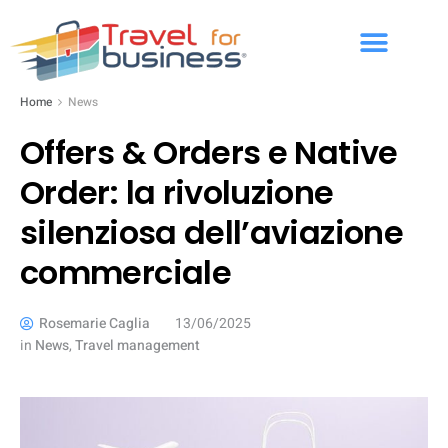
Home
News
Offers & Orders e Native
Order: la rivoluzione
silenziosa dell’aviazione
commerciale
Rosemarie Caglia
13/06/2025
in
News
,
Travel management