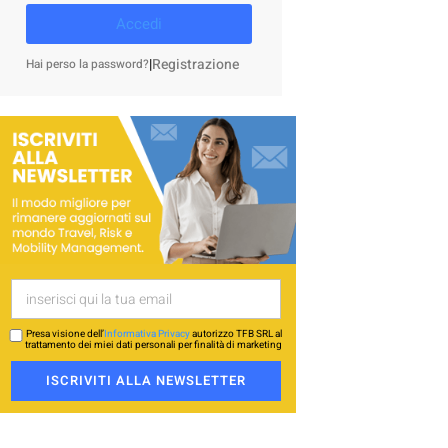
Accedi
|
Registrazione
Hai perso la password?
Presa visione dell’
Informativa Privacy
autorizzo TFB SRL al
trattamento dei miei dati personali per finalità di marketing
ISCRIVITI ALLA NEWSLETTER