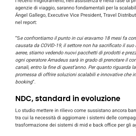
I recenti miglioramenti, nell’assistenza e nella fase di p
agenzie di viaggio, saranno fondamentali per la scalabil
Ángel Gallego, Executive Vice President, Travel Distribu
nel report:
“S
e confrontiamo il punto in cui eravamo 18 mesi fa con 
causata da COVID-19, il settore non ha sacrificato il s
aeree, stiamo vedendo nuovi pacchetti di prodotti e prezzi 
ogni operatore Amadeus sarà in grado di prenotare il cont
canali, entro la fine di quest’anno. Per quanto riguarda
promessa di offrire soluzioni scalabili e innovative che i
booking
“.
NDC, standard in evoluzione
Lo studio mettere in rilievo come sussistano ancora bar
tra cui la necessità di aggiornare i sistemi delle comp
trasformazione dei sistemi di mid e back office per gli a