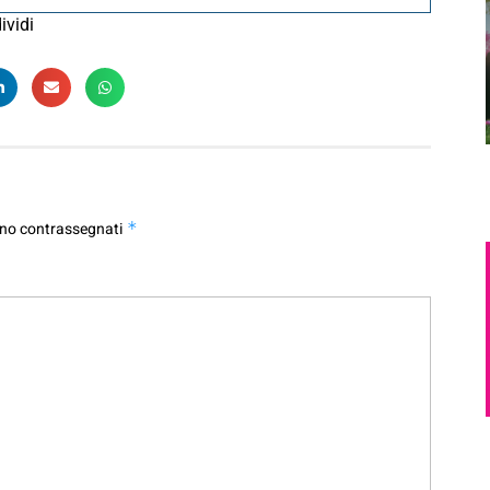
ividi
ono contrassegnati
*