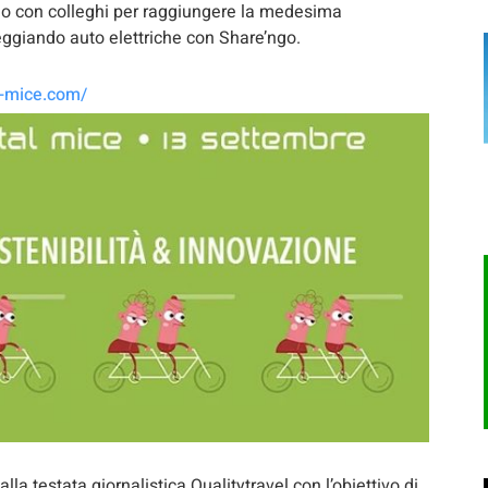
colo con colleghi per raggiungere la medesima
eggiando auto elettriche con Share’ngo.
l-mice.com/
a testata giornalistica Qualitytravel con l’obiettivo di