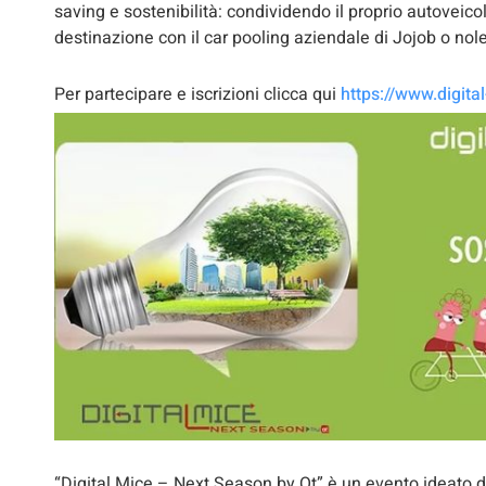
saving e sostenibilità: condividendo il proprio autovei
destinazione con il car pooling aziendale di Jojob o nol
Per partecipare e iscrizioni clicca qui
https://www.digita
“Digital Mice – Next Season by Qt” è un evento ideato dall