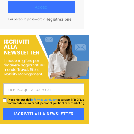
Accedi
|
Registrazione
Hai perso la password?
Presa visione dell’
Informativa Privacy
autorizzo TFB SRL al
trattamento dei miei dati personali per finalità di marketing
ISCRIVITI ALLA NEWSLETTER