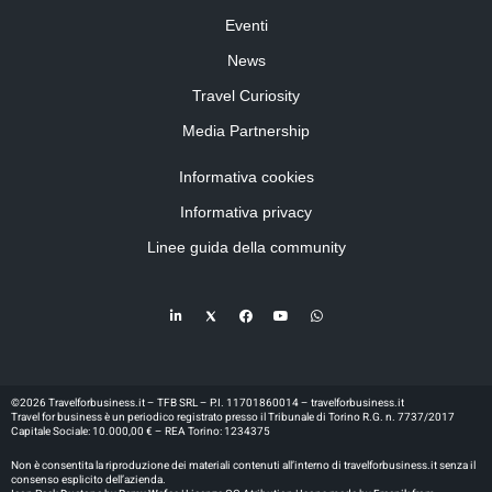
Eventi
News
Travel Curiosity
Media Partnership
Informativa cookies
Informativa privacy
Linee guida della community
©2026 Travelforbusiness.it – TFB SRL – P.I. 11701860014 – travelforbusiness.it
Travel for business è un periodico registrato presso il Tribunale di Torino R.G. n. 7737/2017
Capitale Sociale: 10.000,00 € – REA Torino: 1234375
Non è consentita la riproduzione dei materiali contenuti all’interno di travelforbusiness.it senza il
consenso esplicito dell’azienda.