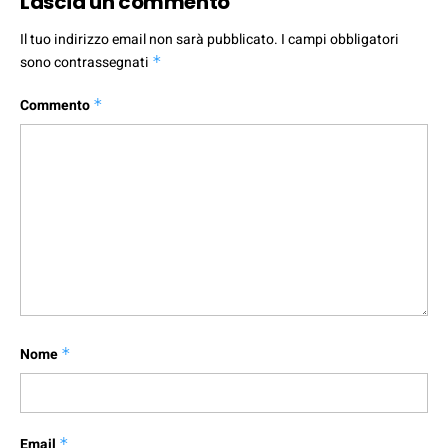
Lascia un commento
Il tuo indirizzo email non sarà pubblicato.
I campi obbligatori
sono contrassegnati
*
Commento
*
Nome
*
Email
*