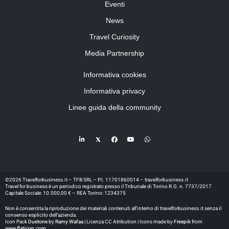
Eventi
News
Travel Curiosity
Media Partnership
Informativa cookies
Informativa privacy
Linee guida della community
©2026 Travelforbusiness.it – TFB SRL – P.I. 11701860014 – travelforbusiness.it
Travel for business è un periodico registrato presso il Tribunale di Torino R.G. n. 7737/2017
Capitale Sociale: 10.000,00 € – REA Torino: 1234375
Non è consentita la riproduzione dei materiali contenuti all’interno di travelforbusiness.it senza il
consenso esplicito dell’azienda.
Icon Pack
Duetone
by
Ramy Wafaa |
Licenza CC Atribution | Icons made by
Freepik
from
www.flaticon.com