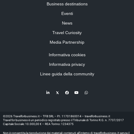
Business destinations
Eventi
News
Travel Curiosity
Media Partnership
Informativa cookies
Informativa privacy
Linee guida della community
©2026 Travelforbusiness.it – TFB SRL – P.I. 11701860014 – travelforbusiness.it
Travel for business è un periodico registrato presso il Tribunale di Torino R.G. n. 7737/2017
Capitale Sociale: 10.000,00 € – REA Torino: 1234375
Non è consentita la riproduzione dei materiali contenuti all’interno di travelforbusiness.it senza il