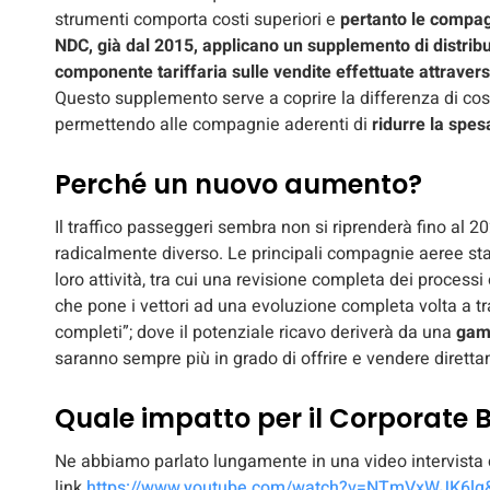
strumenti comporta costi superiori e
pertanto le compag
NDC, già dal 2015, applicano un supplemento di distrib
componente tariffaria sulle vendite effettuate attraverso
Questo supplemento serve a coprire la differenza di costo 
permettendo alle compagnie aderenti di
ridurre la spes
Perché un nuovo aumento?
Il traffico passeggeri sembra non si riprenderà fino al 20
radicalmente diverso. Le principali compagnie aeree st
loro attività, tra cui una revisione completa dei processi
che pone i vettori ad una evoluzione completa volta a tra
completi”; dove il potenziale ricavo deriverà da una
gamm
saranno sempre più in grado di offrire e vendere dirett
Quale impatto per il Corporate 
Ne abbiamo parlato lungamente in una video intervista 
link
https://www.youtube.com/watch?v=NTmVxWJK6lg