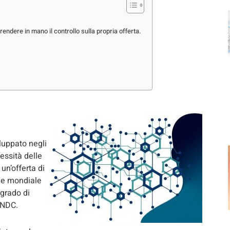
endere in mano il controllo sulla propria offerta.
luppato negli
essità delle
un’offerta di
one mondiale
grado di
 NDC.