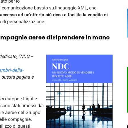
ato per lo
 di comunicazione basato su linguaggio XML, che
ccesso ad un’offerta più ricca e facilita la vendita di
di personalizzazione.
compagnie aeree di riprendere in mano
 dedicato, “NDC –
embri-della-
e questa pagina è
int
europee Light e
sono stati rimossi dai
nie aeree del Gruppo
 delle compagnie.
ilizzo di questi