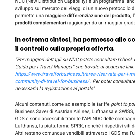
NDC (New Distribution Capability) è un programma lanci
sviluppo sul mercato dei viaggi di un nuovo protocollo
permette una
maggiore differenziazione del prodotto, l’a
prodotti complementari
raggiungendo un maggior grado 
In estrema sintesi, ha permesso alle 
il controllo sulla propria offerta.
“Per maggiori dettagli su NDC potete consultare l’ebook
Guida per i Travel Manager“ che trovate al seguente link:
https://www.travelforbusiness.it/area-riservata-per-i-m
community-di-travel-for-business/ .
Per poter consultar
necessaria la registrazione al portale”
Alcuni contenuti, come ad esempio le tariffe
point to po
Business Saver di Austrian Airlines, Lufthansa e SWISS, 
GDS e sono accessibili tramite l’API NDC delle compag
Lufthansa, la piattaforma SPRK, nonché i rispettivi siti
Altri restano comunque vendibili attraverso i GDS ma l’ut