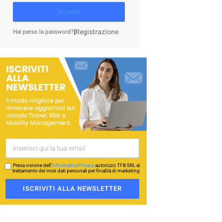
Accedi
|
Registrazione
Hai perso la password?
Presa visione dell’
Informativa Privacy
autorizzo TFB SRL al
trattamento dei miei dati personali per finalità di marketing
ISCRIVITI ALLA NEWSLETTER