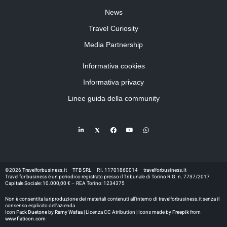
News
Travel Curiosity
Media Partnership
Informativa cookies
Informativa privacy
Linee guida della community
©2026 Travelforbusiness.it – TFB SRL – P.I. 11701860014 – travelforbusiness.it
Travel for business è un periodico registrato presso il Tribunale di Torino R.G. n. 7737/2017
Capitale Sociale: 10.000,00 € – REA Torino: 1234375
Non è consentita la riproduzione dei materiali contenuti all’interno di travelforbusiness.it senza il
consenso esplicito dell’azienda.
Icon Pack
Duetone
by
Ramy Wafaa |
Licenza CC Atribution | Icons made by
Freepik
from
www.flaticon.com