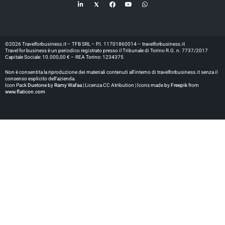
©2026 Travelforbusiness.it – TFB SRL – P.I. 11701860014 – travelforbusiness.it
Travel for business è un periodico registrato presso il Tribunale di Torino R.G. n. 7737/2017
Capitale Sociale: 10.000,00 € – REA Torino: 1234375
Non è consentita la riproduzione dei materiali contenuti all’interno di travelforbusiness.it senza il
consenso esplicito dell’azienda.
Icon Pack
Duetone
by
Ramy Wafaa |
Licenza CC Atribution | Icons made by
Freepik
from
www.flaticon.com