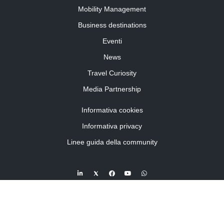
Mobility Management
Business destinations
Eventi
News
Travel Curiosity
Media Partnership
Informativa cookies
Informativa privacy
Linee guida della community
©2026 Travelforbusiness.it – TFB SRL – P.I. 11701860014 – travelforbusiness.it
Travel for business è un periodico registrato presso il Tribunale di Torino R.G. n. 7737/2017