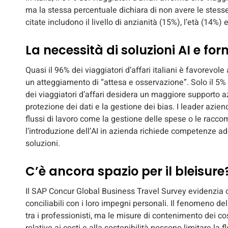
ma la stessa percentuale dichiara di non avere le stesse 
citate includono il livello di anzianità (15%), l’età (14%) 
La necessità di soluzioni AI e fo
Quasi il 96% dei viaggiatori d’affari italiani è favorevole 
un atteggiamento di “attesa e osservazione”. Solo il 5% si
dei viaggiatori d’affari desidera un maggiore supporto az
protezione dei dati e la gestione dei bias. I leader azie
flussi di lavoro come la gestione delle spese o le raccom
l’introduzione dell’AI in azienda richiede competenze a
soluzioni.
C’è ancora spazio per il bleisure
Il SAP Concur Global Business Travel Survey evidenzia ch
conciliabili con i loro impegni personali. Il fenomeno del
tra i professionisti, ma le misure di contenimento dei c