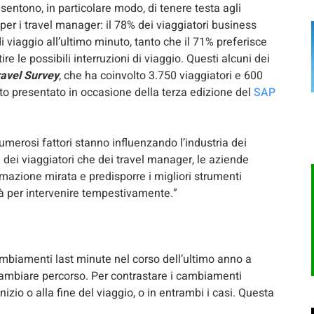
nsentono, in particolare modo, di tenere testa agli
per i travel manager: il 78% dei viaggiatori business
di viaggio all’ultimo minuto, tanto che il 71% preferisce
e le possibili interruzioni di viaggio. Questi alcuni dei
avel Survey
, che ha coinvolto 3.750 viaggiatori e 600
tato presentato in occasione della terza edizione del
SAP
umerosi fattori stanno influenzando l’industria dei
a dei viaggiatori che dei travel manager, le aziende
azione mirata e predisporre i migliori strumenti
ità per intervenire tempestivamente.”
cambiamenti last minute nel corso dell’ultimo anno a
i cambiare percorso. Per contrastare i cambiamenti
izio o alla fine del viaggio, o in entrambi i casi. Questa