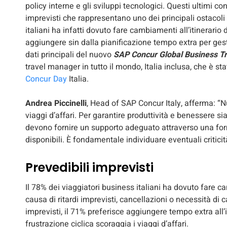
policy interne e gli sviluppi tecnologici. Questi ultimi co
imprevisti che rappresentano uno dei principali ostacoli 
italiani ha infatti dovuto fare cambiamenti all’itinerario 
aggiungere sin dalla pianificazione tempo extra per gestir
dati principali del nuovo
SAP Concur Global Business Tr
travel manager in tutto il mondo, Italia inclusa, che è s
Concur Day
Italia.
Andrea Piccinelli
, Head of SAP Concur Italy, afferma: “N
viaggi d’affari. Per garantire produttività e benessere si
devono fornire un supporto adeguato attraverso una form
disponibili. È fondamentale individuare eventuali critic
Prevedibili imprevisti
Il 78% dei viaggiatori business italiani ha dovuto fare 
causa di ritardi imprevisti, cancellazioni o necessità d
imprevisti, il 71% preferisce aggiungere tempo extra all’in
frustrazione ciclica scoraggia i viaggi d’affari.