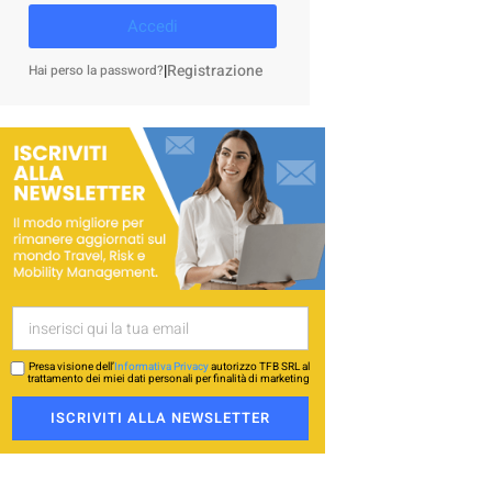
Accedi
|
Registrazione
Hai perso la password?
Presa visione dell’
Informativa Privacy
autorizzo TFB SRL al
trattamento dei miei dati personali per finalità di marketing
ISCRIVITI ALLA NEWSLETTER