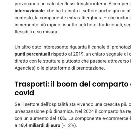
provocando un calo dei flussi turistici interni. A compen
internazionale
, che ha trainato il settore anche grazie a
contesto, la componente extra-alberghiera – che inclu
incremento più rapido rispetto agli hotel tradizionali, s
flessibili e su misura.
Un altro dato interessante riguarda il canale di prenotaz
punti percentuali
rispetto al 2019, un chiaro segnale di 
diretto con le strutture piuttosto che passare attraverso
Agencies) o le piattaforme di prenotazione.
Trasporti: il boom del comparto aer
covid
Se il settore dell’ospitalità sta vivendo una crescita più 
un’espansione più dinamica. Nel 2024 il comparto ha r
con un aumento del
10%
. La componente e-commerce è s
a
18,4 miliardi di euro
(+12%).