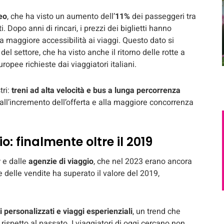
eo
, che ha visto un aumento dell’
11%
dei passeggeri tra
Dopo anni di rincari, i prezzi dei biglietti hanno
una maggiore accessibilità ai viaggi. Questo dato si
l settore, che ha visto anche il ritorno delle rotte a
opee richieste dai viaggiatori italiani.
tri:
treni ad alta velocità e bus a lunga percorrenza
ll’incremento dell’offerta e alla maggiore concorrenza
o: finalmente oltre il 2019
r
e dalle
agenzie di viaggio
, che nel 2023 erano ancora
e delle vendite ha superato il valore del 2019,
i personalizzati e viaggi esperienziali
, un trend che
rispetto al passato. I viaggiatori di oggi cercano non