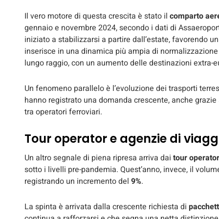
Il vero motore di questa crescita è stato il
comparto aer
gennaio e novembre 2024, secondo i dati di Assaeroporti. 
iniziato a stabilizzarsi a partire dall’estate, favorendo 
inserisce in una dinamica più ampia di normalizzazione de
lungo raggio, con un aumento delle destinazioni extra-eur
Un fenomeno parallelo è l’evoluzione dei trasporti terres
hanno registrato una domanda crescente, anche grazie a
tra operatori ferroviari.
Tour operator e agenzie di viaggi
Un altro segnale di piena ripresa arriva dai
tour operato
sotto i livelli pre-pandemia. Quest’anno, invece, il volum
registrando un incremento del
9%
.
La spinta è arrivata dalla crescente richiesta di
pacchett
continua a rafforzarsi e che segna una netta distinzione 