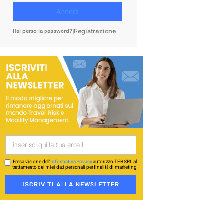
Accedi
|
Registrazione
Hai perso la password?
Presa visione dell’
Informativa Privacy
autorizzo TFB SRL al
trattamento dei miei dati personali per finalità di marketing
ISCRIVITI ALLA NEWSLETTER