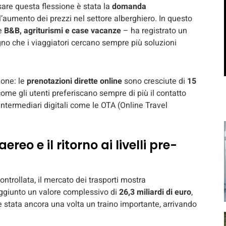
sare questa flessione è stata la
domanda
ll’aumento dei prezzi nel settore alberghiero. In questo
de
B&B, agriturismi e case vacanze
– ha registrato un
egno che i viaggiatori cercano sempre più soluzioni
ione: le
prenotazioni dirette online
sono cresciute di
15
come gli utenti preferiscano sempre di più il contatto
 intermediari digitali come le OTA (Online Travel
eo e il ritorno ai livelli pre-
controllata, il mercato dei trasporti mostra
aggiunto un valore complessivo di
26,3 miliardi di euro
,
tata ancora una volta un traino importante, arrivando