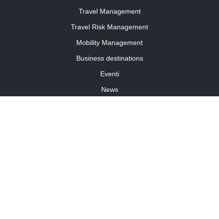
Travel Management
Travel Risk Management
Mobility Management
Business destinations
Eventi
News
Travel Curiosity
Media Partnership
Informativa cookies
Informativa privacy
Linee guida della community