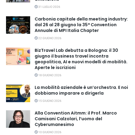
31 LUGLIO 2026
Carbonia capitale della meeting industry:
dal 26 al 28 giugno la 35ª Convention
Annuale di MPI Italia Chapter
22 GIUGNO 2026
BizTravel Lab debutta a Bologna: il 30
giugno il business travel incontra
geopolitica, AI e nuovi modelli di mobilità.
Aperte le iscrizioni
18 GIUGNO 2026
La mobilità aziendale è un’orchestra. E noi
dobbiamo imparare a dirigerla
15 GIUGNO 2026
Alla Convention Aitmm: il Prof. Marco
Camisani Calzolari, l’uomo del
Cyberumanesimo
10 GIUGNO 2026