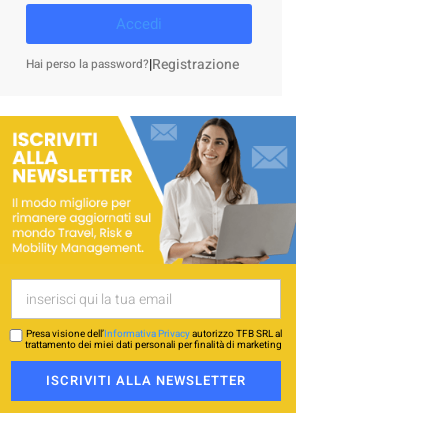
Accedi
|
Registrazione
Hai perso la password?
Presa visione dell’
Informativa Privacy
autorizzo TFB SRL al
trattamento dei miei dati personali per finalità di marketing
ISCRIVITI ALLA NEWSLETTER