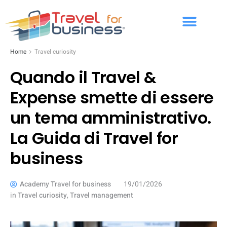
Home
Travel curiosity
Quando il Travel &
Expense smette di essere
un tema amministrativo.
La Guida di Travel for
business
Academy Travel for business
19/01/2026
in
Travel curiosity
,
Travel management