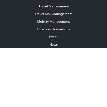
Travel Management
Travel Risk Management
Mobility Management
Business destinations
Eventi
News
Travel Curiosity
Media Partnership
Informativa cookies
Informativa privacy
Linee guida della community