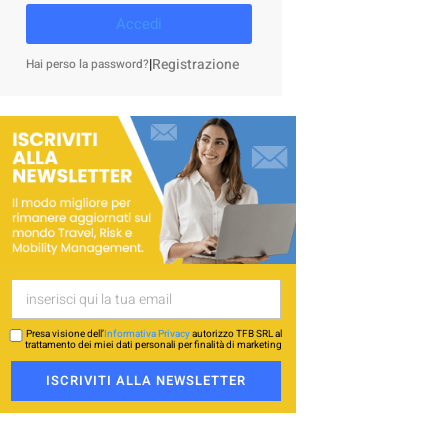
Accedi
|
Registrazione
Hai perso la password?
Presa visione dell’
Informativa Privacy
autorizzo TFB SRL al
trattamento dei miei dati personali per finalità di marketing
ISCRIVITI ALLA NEWSLETTER