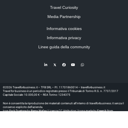
Travel Curiosity
Media Partnership
Informativa cookies
Informativa privacy
Linee guida della community
©2026 Travelforbusiness.it – TFB SRL – P.I. 11701860014 – travelforbusiness.it
Travel for business è un periodico registrato presso il Tribunale di Torino R.G. n. 7737/2017
Capitale Sociale: 10.000,00 € – REA Torino: 1234375
Non è consentita la riproduzione dei materiali contenuti all’interno di travelforbusiness.it senza il
consenso esplicito dell’azienda.
Icon Pack
Duetone
by
Ramy Wafaa |
Licenza CC Atribution | Icons made by
Freepik
from
www.flaticon.com