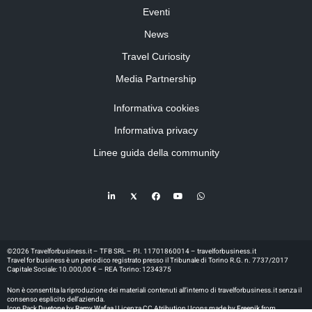
Eventi
News
Travel Curiosity
Media Partnership
Informativa cookies
Informativa privacy
Linee guida della community
©2026 Travelforbusiness.it – TFB SRL – P.I. 11701860014 – travelforbusiness.it
Travel for business è un periodico registrato presso il Tribunale di Torino R.G. n. 7737/2017
Capitale Sociale: 10.000,00 € – REA Torino: 1234375
Non è consentita la riproduzione dei materiali contenuti all’interno di travelforbusiness.it senza il
consenso esplicito dell’azienda.
Icon Pack
Duetone
by
Ramy Wafaa |
Licenza CC Atribution | Icons made by
Freepik
from