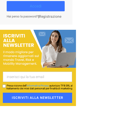
Accedi
|
Registrazione
Hai perso la password?
Presa visione dell’
Informativa Privacy
autorizzo TFB SRL al
trattamento dei miei dati personali per finalità di marketing
ISCRIVITI ALLA NEWSLETTER