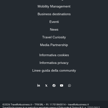
Mobility Management
Business destinations
Eventi
News
Travel Curiosity
Media Partnership
Informativa cookies
Informativa privacy
Linee guida della community
©2026 Travelforbusiness.it – TFB SRL – P.I. 11701860014 – travelforbusiness.it
Travel for business è un periodico registrato presso il Tribunale di Torino R.G. n. 7737/2017