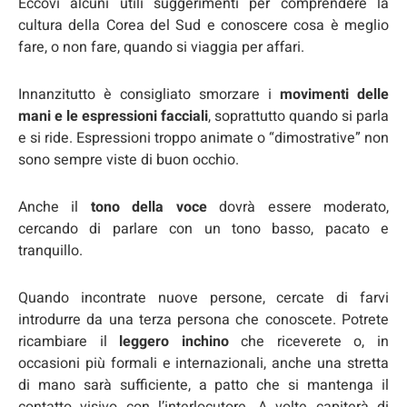
Eccovi alcuni utili suggerimenti per comprendere la
cultura della Corea del Sud e conoscere cosa è meglio
fare, o non fare, quando si viaggia per affari.
Innanzitutto è consigliato smorzare i
movimenti delle
mani e le espressioni facciali
, soprattutto quando si parla
e si ride. Espressioni troppo animate o “dimostrative” non
sono sempre viste di buon occhio.
Anche il
tono della voce
dovrà essere moderato,
cercando di parlare con un tono basso, pacato e
tranquillo.
Quando incontrate nuove persone, cercate di farvi
introdurre da una terza persona che conoscete. Potrete
ricambiare il
leggero inchino
che riceverete o, in
occasioni più formali e internazionali, anche una stretta
di mano sarà sufficiente, a patto che si mantenga il
contatto visivo con l’interlocutore. A volte capiterà di