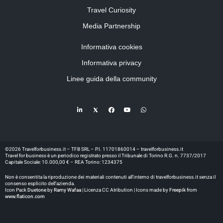
Travel Curiosity
Media Partnership
Informativa cookies
Informativa privacy
Linee guida della community
©2026 Travelforbusiness.it – TFB SRL – P.I. 11701860014 – travelforbusiness.it
Travel for business è un periodico registrato presso il Tribunale di Torino R.G. n. 7737/2017
Capitale Sociale: 10.000,00 € – REA Torino: 1234375
Non è consentita la riproduzione dei materiali contenuti all’interno di travelforbusiness.it senza il
consenso esplicito dell’azienda.
Icon Pack
Duetone
by
Ramy Wafaa |
Licenza CC Atribution | Icons made by
Freepik
from
www.flaticon.com