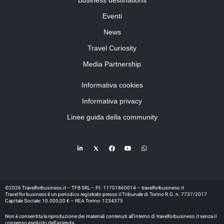
Business destinations
Eventi
News
Travel Curiosity
Media Partnership
Informativa cookies
Informativa privacy
Linee guida della community
©2026 Travelforbusiness.it – TFB SRL – P.I. 11701860014 – travelforbusiness.it
Travel for business è un periodico registrato presso il Tribunale di Torino R.G. n. 7737/2017
Capitale Sociale: 10.000,00 € – REA Torino: 1234375
Non è consentita la riproduzione dei materiali contenuti all’interno di travelforbusiness.it senza il
consenso esplicito dell’azienda.