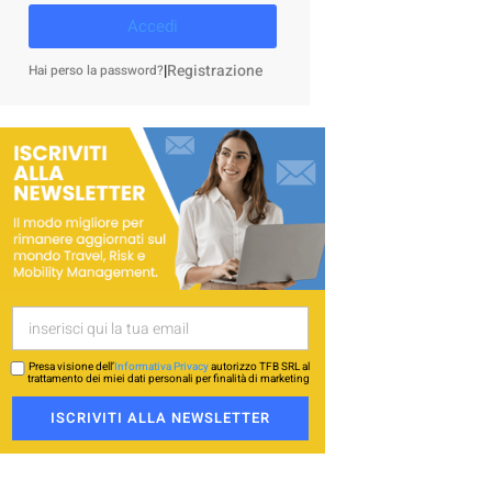
Accedi
|
Registrazione
Hai perso la password?
Presa visione dell’
Informativa Privacy
autorizzo TFB SRL al
trattamento dei miei dati personali per finalità di marketing
ISCRIVITI ALLA NEWSLETTER