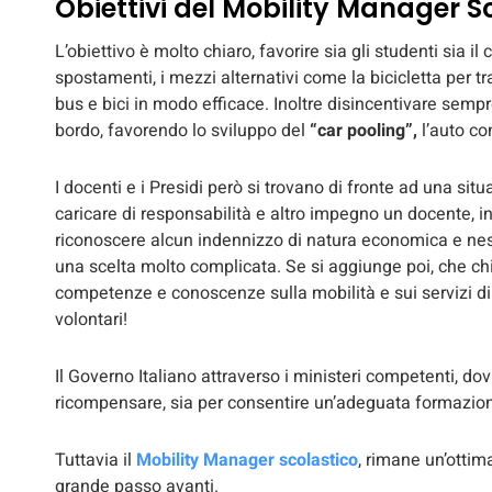
Obiettivi del Mobility Manager S
L’obiettivo è molto chiaro, favorire sia gli studenti sia il
spostamenti, i mezzi alternativi come la bicicletta per tra
bus e bici in modo efficace. Inoltre disincentivare sempr
bordo, favorendo lo sviluppo del
“car pooling”,
l’auto co
I docenti e i Presidi però si trovano di fronte ad una sit
caricare di responsabilità e altro impegno un docente, 
riconoscere alcun indennizzo di natura economica e ness
una scelta molto complicata. Se si aggiunge poi, che chi
competenze e conoscenze sulla mobilità e sui servizi di 
volontari!
Il Governo Italiano attraverso i ministeri competenti, do
ricompensare, sia per consentire un’adeguata formazione 
Tuttavia il
Mobility Manager scolastico
, rimane un’ottima
grande passo avanti.