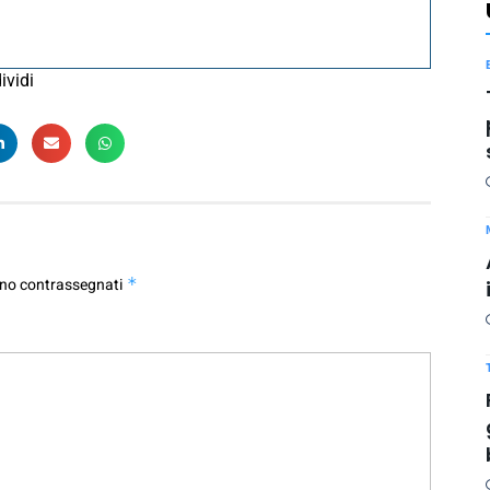
ividi
ono contrassegnati
*