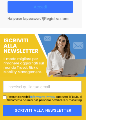
Accedi
|
Registrazione
Hai perso la password?
Presa visione dell’
Informativa Privacy
autorizzo TFB SRL al
trattamento dei miei dati personali per finalità di marketing
ISCRIVITI ALLA NEWSLETTER