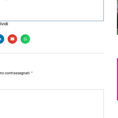
ividi
ono contrassegnati
*