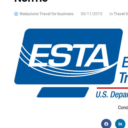
Redazione Travel for business
30/11/2015
in
Travel t
Cond