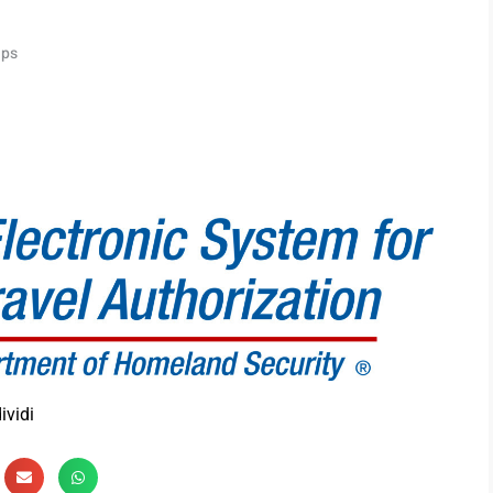
ips
ividi