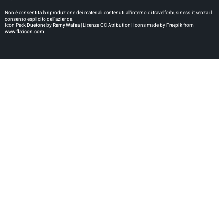
Non è consentita la riproduzione dei materiali contenuti all’interno di travelforbusiness.it senza il
consenso esplicito dell’azienda.
Icon Pack
Duetone
by
Ramy Wafaa |
Licenza CC Atribution | Icons made by
Freepik
from
www.flaticon.com