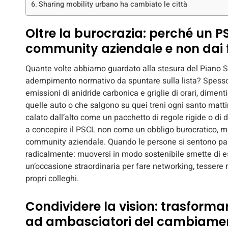
Sharing mobility urbano ha cambiato le città
Oltre la burocrazia: perché un P
community aziendale e non dai f
Quante volte abbiamo guardato alla stesura del Piano
adempimento normativo da spuntare sulla lista? Spesso c
emissioni di anidride carbonica e griglie di orari, dimen
quelle auto o che salgono su quei treni ogni santo matt
calato dall’alto come un pacchetto di regole rigide o di d
a concepire il PSCL non come un obbligo burocratico, ma
community aziendale. Quando le persone si sentono par
radicalmente: muoversi in modo sostenibile smette di es
un’occasione straordinaria per fare networking, tessere r
propri colleghi.
Condividere la vision: trasformar
ad ambasciatori del cambiame