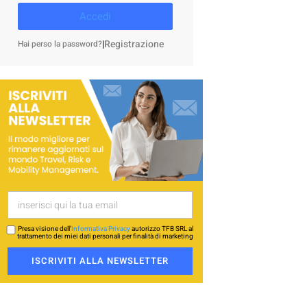
Accedi
|
Registrazione
Hai perso la password?
Presa visione dell’
Informativa Privacy
autorizzo TFB SRL al
trattamento dei miei dati personali per finalità di marketing
ISCRIVITI ALLA NEWSLETTER