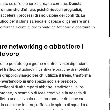
 basato su un’esperienza umana comune.
Questa
 dinamiche d’ufficio, poiché riduce i pregiudizi,
accelera i processi di risoluzione dei conflitti
. La
ico per il clima aziendale, capace di generare una
o forzati eventi di team building faticano a costruire in
fare networking e abbattere i
-lavoro
ino perdute ogni giorno mentre i vostri dipendenti
el traffico cittadino? Incentivare pratiche di mobilità
 gruppi di viaggio per chi utilizza il treno, trasforma
convertendolo in uno spazio sociale prezioso
.
lleghi di altri reparti abbatte i tradizionali silos
ntanee, lo scambio di idee creative e la nascita di
dietro una scrivania o in una formale riunione su
 coesione interna, rafforza lo spirito di squadra e