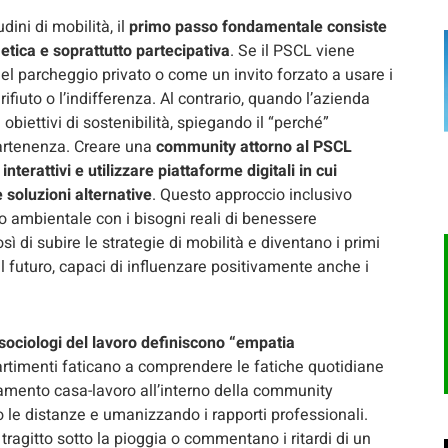
ini di mobilità, il
primo passo fondamentale consiste
etica e soprattutto partecipativa
. Se il PSCL viene
l parcheggio privato o come un invito forzato a usare i
rifiuto o l’indifferenza. Al contrario, quando l’azienda
obiettivi di sostenibilità, spiegando il “perché”
partenenza. Creare una
community attorno al PSCL
terattivi e utilizzare piattaforme digitali in cui
soluzioni alternative
. Questo approccio inclusivo
tto ambientale con i bisogni reali di benessere
sì di subire le strategie di mobilità e diventano i primi
l futuro, capaci di influenzare positivamente anche i
sociologi del lavoro definiscono “empatia
 dipartimenti faticano a comprendere le fatiche quotidiane
tamento casa-lavoro all’interno della community
o le distanze e umanizzando i rapporti professionali.
ragitto sotto la pioggia o commentano i ritardi di un