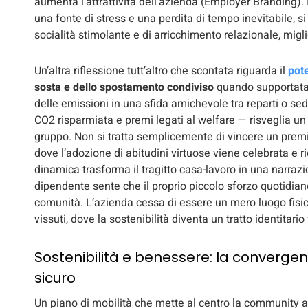
aumenta l’attrattività dell’azienda (Employer Branding).
una fonte di stress e una perdita di tempo inevitabile, 
socialità stimolante e di arricchimento relazionale, migli
Un’altra riflessione tutt’altro che scontata riguarda il
pote
sosta e dello spostamento condiviso
quando supportata
delle emissioni in una sfida amichevole tra reparti o sedi
CO2 risparmiata e premi legati al welfare — risveglia un
gruppo. Non si tratta semplicemente di vincere un premio
dove l’adozione di abitudini virtuose viene celebrata e 
dinamica trasforma il tragitto casa-lavoro in una narrazi
dipendente sente che il proprio piccolo sforzo quotidiano
comunità. L’azienda cessa di essere un mero luogo fisico
vissuti, dove la sostenibilità diventa un tratto identitario
Sostenibilità e benessere: la converge
sicuro
Un piano di mobilità che mette al centro la community a