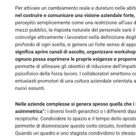
Per attivare un cambiamento reale e duraturo nelle abitud
nel costruire e comunicare una visione aziendale forte, 
percepito semplicemente come una restrizione all’uso de
mezzi pubblici, la risposta naturale del personale sarà il 
coinvolge attivamente i lavoratori nella definizione degli 
profondo di ogni scelta, si genera un forte senso di ap
significa aprire canali di ascolto, organizzare workshop in
ognuno possa esprimere le proprie esigenze e proporre 
permette di allineare gli obiettivi di riduzione dell’impa
psicofisico della forza lavoro. I collaboratori smettono co
entusiasti promotori di una cultura aziendale orientata a
nuovi assunti.
Nelle aziende complesse si genera spesso quella che i 
asimmetrica”:
i diversi livelli gerarchici o i differenti
reciproche. Condividere lo spazio e il tempo dello spos
permette di disinnescare questo corto circuito, livelland
Quando un quadro e uno stagista condividono lo stesso t