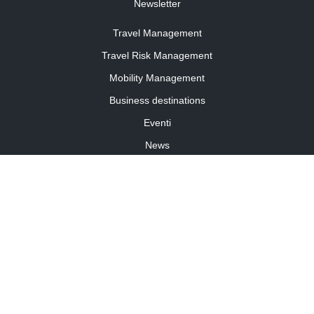
Newsletter
Travel Management
Travel Risk Management
Mobility Management
Business destinations
Eventi
News
Travel Curiosity
Media Partnership
Informativa cookies
Informativa privacy
Linee guida della community