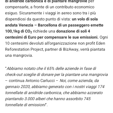
di anidride carbonica e di piantare mangrovie
per
compensarle, a fronte di un contributo economico
esiguo. Sicuramente i viaggi in aereo sono tra i più
dispendiosi da questo punto di vista:
un
volo di sola
andata Venezia – Barcellona di un passeggero emette
100,1kg di CO
richiede una
donazione di soli 4
2
centesimi di Euro per compensare le sue emissioni.
Ogni
10 centesimi devoluti all’organizzazione non profit Eden
Reforestation Project, partner di BizAway, verrà piantata
una mangrovia.
“
Abbiamo notato che il 65% delle aziende in fase di
check-out sceglie di donare per la piantare una mangrovia
– continua Antonio Carlucci –
Noi, come azienda, da
gennaio 2020, abbiamo generato con i nostri viaggi 174
tonnellate di anidride carbonica, che abbiamo azzerato
piantando 3.000 alberi che hanno assorbito 745
tonnellate di emissioni
“.