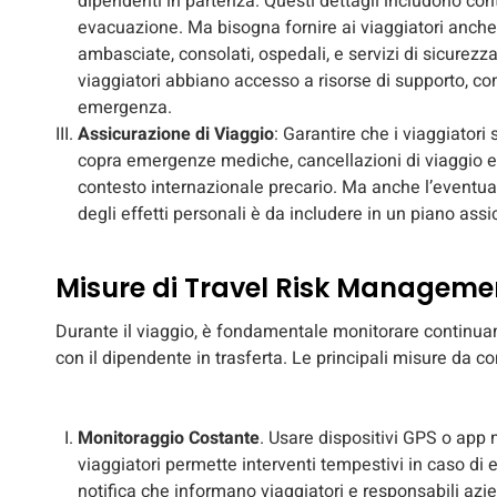
dipendenti in partenza. Questi dettagli includono con
evacuazione. Ma bisogna fornire ai viaggiatori anche un
ambasciate, consolati, ospedali, e servizi di sicurezz
viaggiatori abbiano accesso a risorse di supporto, c
emergenza.
Assicurazione di Viaggio
: Garantire che i viaggiator
copra emergenze mediche, cancellazioni di viaggio e al
contesto internazionale precario. Ma anche l’eventual
degli effetti personali è da includere in un piano assi
Misure di Travel Risk Managemen
Durante il viaggio, è fondamentale monitorare continu
con il dipendente in trasferta. Le principali misure da c
Monitoraggio Costante
. Usare dispositivi GPS o app 
viaggiatori permette interventi tempestivi in caso d
notifica che informano viaggiatori e responsabili azi