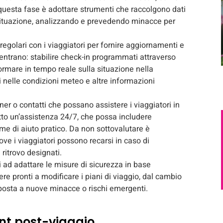
n questa fase è adottare strumenti che raccolgono dati
a situazione, analizzando e prevedendo minacce per
egolari con i viaggiatori per fornire aggiornamenti e
ientrano: stabilire check-in programmati attraverso
ormare in tempo reale sulla situazione nella
i nelle condizioni meteo e altre informazioni
ner o contatti che possano assistere i viaggiatori in
tto un’assistenza 24/7, che possa includere
rme di aiuto pratico. Da non sottovalutare è
ove i viaggiatori possono recarsi in caso di
 ritrovo designati.
i ad adattare le misure di sicurezza in base
re pronti a modificare i piani di viaggio, dal cambio
risposta a nuove minacce o rischi emergenti.
nt post-viaggio