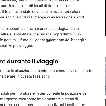
tatti locali, numeri di emergenza e procedure di
a lista di contatti locali di fiducia inclusi
a. Il team aziendale deve anche assicurarsi che i
ome app di sicurezza, mappe di evacuazione e kit di
i siano coperti da un’assicurazione adeguata che
tre eventualità è una priorità, soprattutto in un
e perdita, il furto o il danneggiamento dei bagagli e
curativo pre-viaggio.
t durante il viaggio
amente la situazione e mantenere comunicazioni aperte
onsiderare in questa fase sono:
mobili per monitorare in tempo reale la posizione dei
i emergenza; così come implementare sistemi di
endali su cambiamenti nelle condizioni locali, come