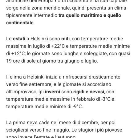
atlantiche dell’Europa nord/occidentale: la sua capitale
sorge nella zona meridionale, quindi presenta un clima
tipicamente intermedio
tra quello marittimo e quello
continentale
.
Le
estati
a Helsinki sono
miti
, con temperature medie
massime in luglio di +22°C e temperature medie minime
di +12°C; le giornate sono lunghe e soleggiate, con quasi
19 ore di sole al giorno tra giugno e luglio.
Il clima a Helsinki inizia a rinfrescarsi drasticamente
verso fine settembre, e le giornate si accorciano
all’improvviso; gli
inverni
sono
rigidi e nevosi
, con
temperature medie massime in febbraio di -3°C e
temperature medie minime di -9°C.
La prima neve cade nel mese di dicembre, per poi
sciogliersi verso fine maggio. Le stagioni più piovose
sono invece l’estate e l’autunno.