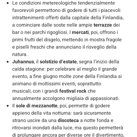
Le condizioni metereologiche tendenzialmente
favorevoli permettono di godere di tutti i piacevoli
intrattenimenti offerti dalla capitale della Finlandia,
a cominciare dalle soste nelle ampie
terrazze
dei
bar o nei parchi rigogliosi. I
mercati
, poi, offrono i
primi frutti del disgelo, mettendo in mostra fragole
e piselli freschi che annunciano il risveglio della
natura.
Juhannus
, il
solstizio d’estate
, segna l’inizio della
calda stagione: per celebrare al meglio il grande
evento, a fine giugno molte zone della Finlandia si
animano di moltissimi eventi, soprattutto
musicali, con i grandi
festival rock
che
annualmente accolgono migliaia di appassionati.
Il
sole di mezzanotte
, poi, permette di godere
appieno della vita notturna: sarà sicuramente
strano uscire da una
discoteca
a notte fonda e
ritrovarsi inondati dalla luce, ma questo permetterà
di prolungare ancora per diverse ore il divertimento,