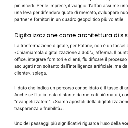
più incerti. Per le imprese, il viaggio d’affari assume un
una leva per difendere quote di mercato, sviluppare nuo
partner e fornitori in un quadro geopolitico più volatile.
Digitalizzazione come architettura di s
La trasformazione digitale, per Patanè, non è un tassell
«Chiamiamola digitalizzazione a 360°», afferma. Il punto
office, integrare fornitori e clienti, fluidificare il proce
asciugati non soltanto dall’intelligenza artificiale, ma d
cliente», spiega.
Il dato che indica un percorso consolidato è il tasso di 
Anche se l’Italia resta distante da mercati più maturi, co
“evangelizzatore”: «Siamo apostoli della digitalizzazi
trasparenza e fruibilità».
Uno dei passaggi più significativi riguarda l’uso della
vo