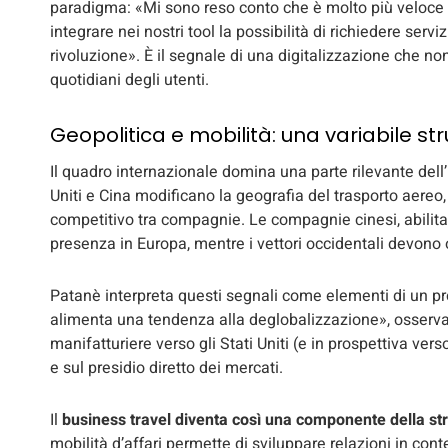
paradigma: «Mi sono reso conto che è molto più veloce l
integrare nei nostri tool la possibilità di richiedere serv
rivoluzione». È il segnale di una digitalizzazione che n
quotidiani degli utenti.
Geopolitica e mobilità: una variabile str
Il quadro internazionale domina una parte rilevante dell’int
Uniti e Cina modificano la geografia del trasporto aereo, 
competitivo tra compagnie. Le compagnie cinesi, abilitat
presenza in Europa, mentre i vettori occidentali devono o
Patanè interpreta questi segnali come elementi di un pr
alimenta una tendenza alla deglobalizzazione», osserva. 
manifatturiere verso gli Stati Uniti (e in prospettiva ver
e sul presidio diretto dei mercati.
Il
business travel diventa così una componente della str
mobilità d’affari permette di sviluppare relazioni in cont