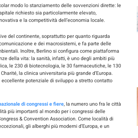
colar modo lo stanziamento delle sovvenzioni dirette: le
pitale richiesto sia particolarmente elevato,
novativa e la competitività dell’economia locale.
tive del continente, soprattutto per quanto riguarda
 comunicazione e dei macrosistemi, e fa parte delle
ientali. Inoltre, Berlino si configura come piattaforma
ze della vita: la sanità, infatti, è uno degli ambiti più
ca, le 230 di biotecnologia, le 30 farmaceutiche, le 130
a Charité, la clinica universitaria più grande d’Europa.
 eccellente potenziale di sviluppo a stretto contatto
rnazionale di congressi e fiere
, la numero uno fra le città
lità più importanti al mondo per i congressi delle
l Congress & Convention Association. Come località di
 eccezionali, gli alberghi più moderni d’Europa, e un