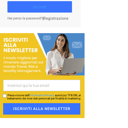
Accedi
|
Registrazione
Hai perso la password?
Presa visione dell’
Informativa Privacy
autorizzo TFB SRL al
trattamento dei miei dati personali per finalità di marketing
ISCRIVITI ALLA NEWSLETTER