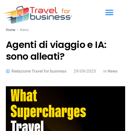
Home
News
Agenti di viaggio e IA:
sono alleati?
Redazione Travel for business
29/09/2025
in
News