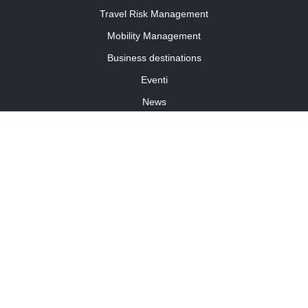
Travel Risk Management
Mobility Management
Business destinations
Eventi
News
Travel Curiosity
Media Partnership
Informativa cookies
Informativa privacy
Linee guida della community