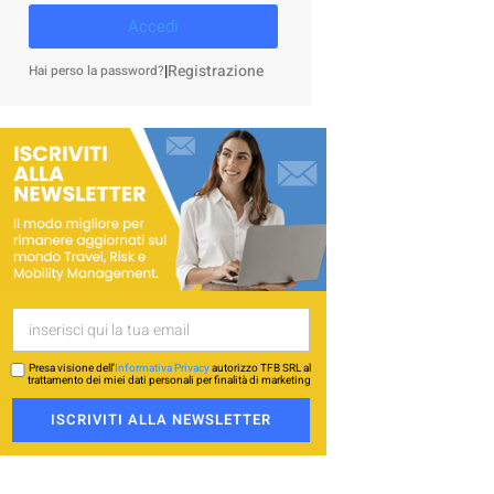
Accedi
|
Registrazione
Hai perso la password?
Presa visione dell’
Informativa Privacy
autorizzo TFB SRL al
trattamento dei miei dati personali per finalità di marketing
ISCRIVITI ALLA NEWSLETTER