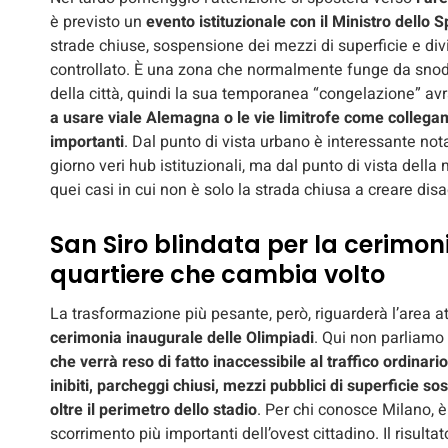
è previsto un
evento istituzionale con il Ministro dello S
strade chiuse, sospensione dei mezzi di superficie e di
controllato. È una zona che normalmente funge da snodo 
della città, quindi la sua temporanea “congelazione” avrà
a usare viale Alemagna o le vie limitrofe come collega
importanti
. Dal punto di vista urbano è interessante nota
giorno veri hub istituzionali, ma dal punto di vista della 
quei casi in cui non è solo la strada chiusa a creare disag
San Siro blindata per la cerimoni
quartiere che cambia volto
La trasformazione più pesante, però, riguarderà l’area a
cerimonia inaugurale delle Olimpiadi
. Qui non parliamo 
che verrà reso di fatto inaccessibile al traffico ordinari
inibiti, parcheggi chiusi, mezzi pubblici di superficie so
oltre il perimetro dello stadio
. Per chi conosce Milano, è
scorrimento più importanti dell’ovest cittadino. Il risulta