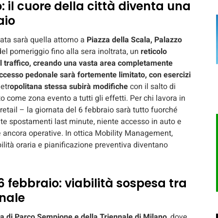
 il cuore della città diventa una
aio
ta sarà quella attorno a
Piazza della Scala, Palazzo
el pomeriggio fino alla sera inoltrata, un
reticolo
 al traffico, creando una vasta area completamente
accesso pedonale sarà fortemente limitato, con esercizi
etr
opolitana stessa subirà modifiche
con il salto di
o come zona evento a tutti gli effetti. Per chi lavora in
, retail – la giornata del 6 febbraio sarà tutto fuorché
nte spostamenti last minute, niente accesso in auto e
e ancora operative. In ottica Mobility Management,
bilità oraria e pianificazione preventiva diventano
 febbraio: viabilità sospesa tra
onale
ea di Parco Sempione e della Triennale di Milano
, dove