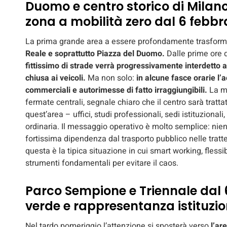
Duomo e centro storico di Milano:
zona a mobilità zero dal 6 febbr
La prima grande area a essere profondamente trasforma
Reale e soprattutto Piazza del Duomo.
Dalle prime ore d
fittissimo di strade verrà progressivamente interdetto
chiusa ai veicoli.
Ma non solo:
in alcune fasce orarie l’
commerciali e autorimesse di fatto irraggiungibili.
La m
fermate centrali, segnale chiaro che il centro sarà trattat
quest’area – uffici, studi professionali, sedi istituzionali
ordinaria. Il messaggio operativo è molto semplice: nie
fortissima dipendenza dal trasporto pubblico nelle tratt
questa è la tipica situazione in cui smart working, flessi
strumenti fondamentali per evitare il caos.
Parco Sempione e Triennale dal 6
verde e rappresentanza istituzi
Nel tardo pomeriggio l’attenzione si sposterà verso
l’ar