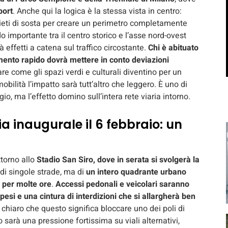
port
. Anche qui la logica è la stessa vista in centro:
vieti di sosta per creare un perimetro completamente
importante tra il centro storico e l’asse nord-ovest
 effetti a catena sul traffico circostante.
Chi è abituato
mento rapido dovrà mettere in conto deviazioni
re come gli spazi verdi e culturali diventino per un
mobilità l’impatto sarà tutt’altro che leggero. È uno di
io, ma l’effetto domino sull’intera rete viaria intorno.
a inaugurale il 6 febbraio: un
ttorno allo
Stadio San Siro, dove in serata si svolgerà la
di singole strade, ma di
un intero quadrante urbano
o per molte ore
.
Accessi pedonali e veicolari saranno
spesi e una cintura di interdizioni che si allargherà ben
 chiaro che questo significa bloccare uno dei poli di
to sarà una pressione fortissima su viali alternativi,